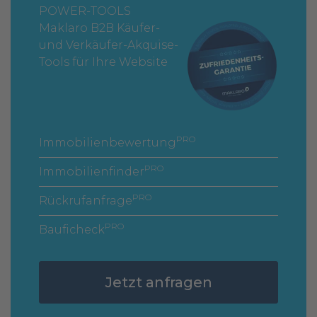
POWER-TOOLS
Maklaro B2B Käufer-
und Verkäufer-Akquise-
Tools für Ihre Website
PRO
Immobilienbewertung
PRO
Immobilienfinder
PRO
Rückrufanfrage
PRO
Bauficheck
Jetzt anfragen