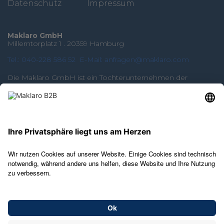
Datenschutz
Impressum
Maklaro GmbH
Millerntorplatz 1 . 20359 Hamburg
Tel.: 040-228 586 52
E-Mail: anfragen@maklaro.com
Die Maklaro GmbH ist ein Tochterunternehmen der
Hypoport SE
PREMIUM-PARTNERSCHAFTEN