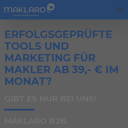
Open
ERFOLGSGEPRÜFTE
TOOLS UND
MARKETING FÜR
MAKLER AB 39,- € IM
MONAT?
GIBT ES NUR BEI UNS!
MAKLARO B2B.