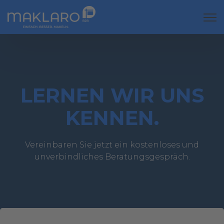
Open
LERNEN WIR UNS
KENNEN.
Vereinbaren Sie jetzt ein kostenloses und
unverbindliches Beratungsgespräch.