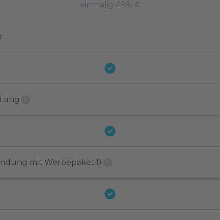
einmalig 499,-€
r
ttung
bindung mit Werbepaket I)