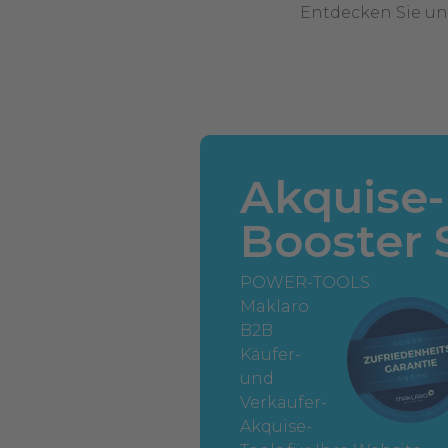
Entdecken Sie uns
Akquise-
Booster 
POWER-TOOLS
Maklaro
B2B
Käufer-
und
Verkäufer-
Akquise-