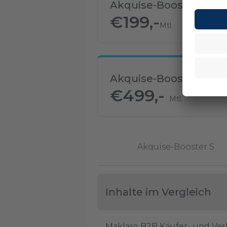
Akquise-Booster M
€
199,-
Mtl.
Akquise-Booster L
€
499,-
Mtl.
Akquise-Booster S
Inhalte im Vergleich
Maklaro B2B Käufer- und Ver