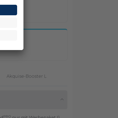
Akquise-Booster L
PRO
ad
nur mit Werbepaket I)