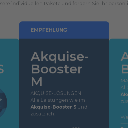
ere individuellen Pakete und fordern Sie Ihr persön
EMPFEHLUNG
Akquise-
A
S
Booster
B
M
MA
All
AKQUISE-LÖSUNGEN
Ak
Alle Leistungen wie im
zus
Akquise-Booster S
und
zusätzlich:
We