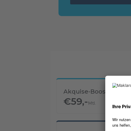
Akquise-Booster S
€
59,-
Mtl.