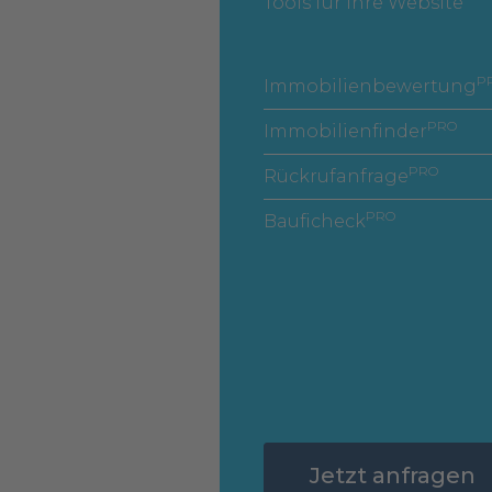
Tools für Ihre Website
P
Immobilienbewertung
PRO
Immobilienfinder
PRO
Rückrufanfrage
PRO
Bauficheck
Jetzt anfragen