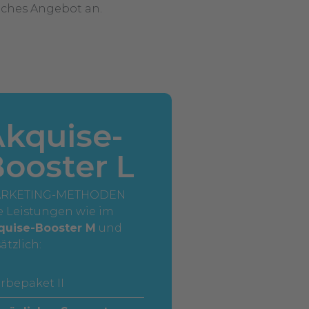
liches Angebot an.
kquise-
ooster L
RKETING-METHODEN
e Leistungen wie im
quise-Booster M
und
ätzlich:
rbepaket II